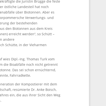
räftigte die Juristin Brügge die feste
r östliche Landesteil hat noch
enabfälle über Biotonnen. Aber es
h-Vorpommersche Verwertungs- und
terung der bestehenden
aus den Biotonnen aus dem Kreis
nen) erreicht werden“, so Schütt –
in andere
ch Schütte, in der Vieharmen
f wies Dipl.-Ing. Thomas Turk vom
m die Bioabfälle noch nicht getrennt
iotonne. Das sei schon ernüchternd,
nnte, Fahrradkette.
Generation der Kompostierer mit dem
irtschaft, resümierte Dr. Anke Boisch,
Kehres ein, die aus ihrer Sicht den Weg
.