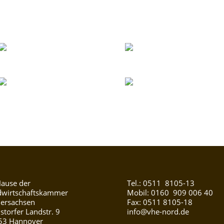
ause der
Tel.: 0511 8105-13
dwirtschaftskammer
Mobil: 0160 909 006 40
ersachsen
Fax: 0511 8105-18
torfer Landstr. 9
info@vhe-nord.de
53 Hannover