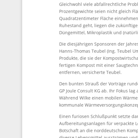
Gleichwohl viele abfallrechtliche Prob
Prozentgewichte seien nicht gleich Flä
Quadratzentimeter Fläche einnehmen. F
Ruhestand geht, liegen die zukünfti
Düngemittel, Mikroplastik und (natürl
Die diesjährigen Sponsoren der Jahr
Hanns-Thomas Teubel (Ing. Teubel Um
Produkte, die sie der Kompostwirtschaf
fertigen Kompost mit einer Saugtechni
entfernen, versicherte Teubel.
Den bunten Strauß der Vorträge runde
GP Joule Consult KG ab. Ihr Fokus l
Während Wilke einen mobilen Wärmespe
kommunale Wärmeversorgungskonzepte
Einen furiosen Schlußpunkt setzte da
Aufbereitungsanlagen für verpackte L
Botschaft an die norddeutschen Komp
diverse Lebensmittel ausströmen und 