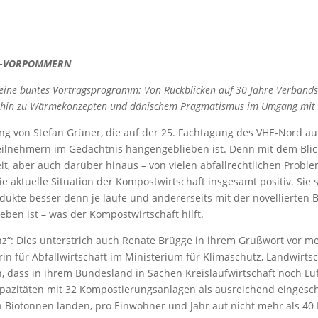
RG-VORPOMMERN
eine buntes Vortragsprogramm: Von Rückblicken auf 30 Jahre Verbandsa
s hin zu Wärmekonzepten und dänischem Pragmatismus im Umgang mit 
ng von Stefan Grüner, die auf der 25. Fachtagung des VHE-Nord au
lnehmern im Gedächtnis hängengeblieben ist. Denn mit dem Blick 
it, aber auch darüber hinaus – von vielen abfallrechtlichen Problem
 aktuelle Situation der Kompostwirtschaft insgesamt positiv. Sie s
dukte besser denn je laufe und andererseits mit der novellierten
eben ist – was der Kompostwirtschaft hilft.
ganz“: Dies unterstrich auch Renate Brügge in ihrem Grußwort vor 
rin für Abfallwirtschaft im Ministerium für Klimaschutz, Landwirt
dass in ihrem Bundesland in Sachen Kreislaufwirtschaft noch Luf
Kapazitäten mit 32 Kompostierungsanlagen als ausreichend eingesch
den Biotonnen landen, pro Einwohner und Jahr auf nicht mehr als 4