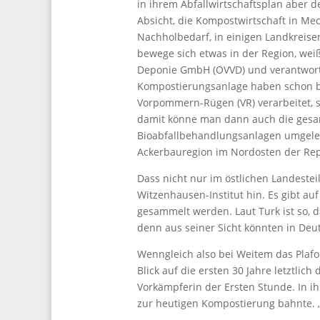
in ihrem Abfallwirtschaftsplan aber de
Absicht, die Kompostwirtschaft in Me
Nachholbedarf, in einigen Landkreise
bewege sich etwas in der Region, we
Deponie GmbH (OVVD) und verantwortl
Kompostierungsanlage haben schon b
Vorpommern-Rügen (VR) verarbeitet, so
damit könne man dann auch die gesa
Bioabfallbehandlungsanlagen umgelen
Ackerbauregion im Nordosten der Rep
Dass nicht nur im östlichen Landest
Witzenhausen-Institut hin. Es gibt a
gesammelt werden. Laut Turk ist so, d
denn aus seiner Sicht könnten in Deu
Wenngleich also bei Weitem das Plafo
Blick auf die ersten 30 Jahre letztlich
Vorkämpferin der Ersten Stunde. In ihr
zur heutigen Kompostierung bahnte. „