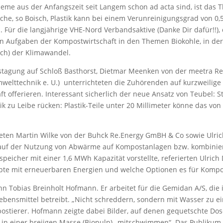
leme aus der Anfangszeit seit Langem schon ad acta sind, ist das T
che, so Boisch, Plastik kann bei einem Verunreinigungsgrad von 0,5
ür die langjährige VHE-Nord Verbandsaktive (Danke Dir dafür!!), 
gen Aufgaben der Kompostwirtschaft in den Themen Biokohle, in d
ich) der Klimawandel.
estagung auf Schloß Basthorst, Dietmar Meenken von der meetra R
welttechnik e. U.)
unterrichteten die Zuhörenden auf kurzweilige
t offerieren. Interessant sicherlich der neue Ansatz von Teubel: Sta
k zu Leibe rücken: Plastik-Teile unter 20 Millimeter könne das vo
ten Martin Wilke von der Buhck Re.Energy GmBH & Co sowie Ulrich
ag auf der Nutzung von Abwärme auf Kompostanlagen bzw. kombini
icher mit einer 1,6 MWh Kapazität vorstellte, referierten Ulrich 
 mit erneuerbaren Energien und welche Optionen es für Kompo
nn Tobias Breinholt Hofmann. Er arbeitet für die Gemidan A/S, die
ebensmittel betreibt. „Nicht schreddern, sondern mit Wasser zu e
ostierer. Hofmann zeigte dabei Bilder, auf denen gequetschte Do
in einer breiigen Masse (Biopulp) „mitschwimmen“. Das Publikum 