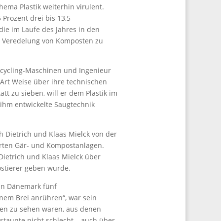
hema Plastik weiterhin virulent.
 Prozent drei bis 13,5
die im Laufe des Jahres in den
er Veredelung von Komposten zu
ecycling-Maschinen und Ingenieur
 Art Weise über ihre technischen
tt zu sieben, will er dem Plastik im
n ihm entwickelte Saugtechnik
 Dietrich und Klaas Mielck von der
erten Gär- und Kompostanlagen.
Dietrich und Klaas Mielck über
stierer geben würde.
 in Dänemark fünf
inem Brei anrühren“, war sein
sen zu sehen waren, aus denen
staunte nicht schlecht – auch über