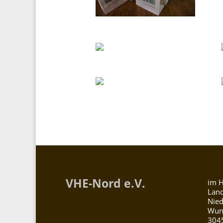
VHE-Nord e.V.
im H
Lan
Nied
Wuns
304