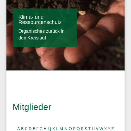
Klima- und
Ressourcenschutz
Organisches zurück in
den Kreislauf
Mitglieder
A
B
C
D
E
F
G
H
I
J
K
L
M
N
O
P
Q
R
S
T
U
V
W
X Y
Z